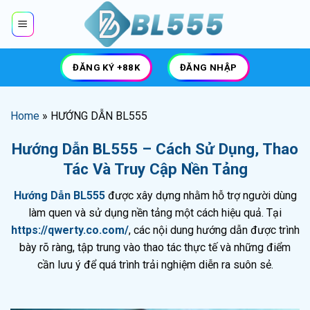
Skip
to
content
ĐĂNG KÝ +88K
ĐĂNG NHẬP
Home
»
HƯỚNG DẪN BL555
Hướng Dẫn BL555 – Cách Sử Dụng, Thao
Tác Và Truy Cập Nền Tảng
Hướng Dẫn BL555
được xây dựng nhằm hỗ trợ người dùng
làm quen và sử dụng nền tảng một cách hiệu quả. Tại
https://qwerty.co.com/
, các nội dung hướng dẫn được trình
bày rõ ràng, tập trung vào thao tác thực tế và những điểm
cần lưu ý để quá trình trải nghiệm diễn ra suôn sẻ.